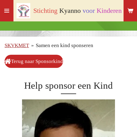
Ga
Stichting
Kyanno
voor
Kinderen
met
direct
naar
de
hoofdinhoud
SKVKMET
»
Samen een kind sponseren
Terug naar Sponsorkind
Help sponsor een Kind