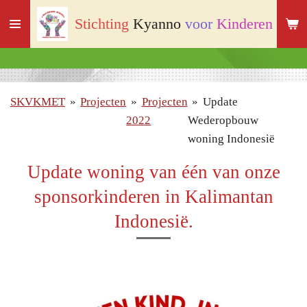
Ga
Stichting
Kyanno
voor
Kinderen
met
direct
naar
de
hoofdinhoud
SKVKMET
»
Projecten
»
Projecten
»
Update
2022
Wederopbouw
woning Indonesië
Update woning van één van onze
sponsorkinderen in Kalimantan
Indonesië.