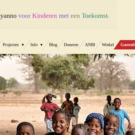
yanno
voor
Kinderen
met
een
Toekomst
t
Projecten
Info
Blog
Doneren
ANBI
Winkel
Gasten