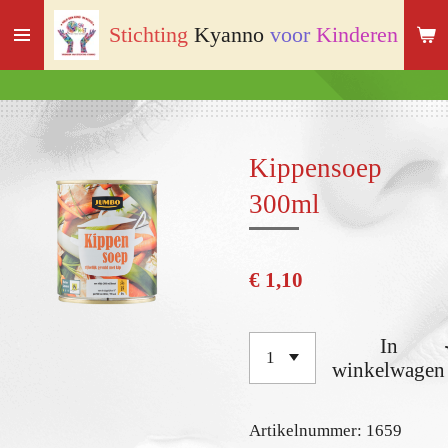
Ga
Stichting
Kyanno
voor
Kinderen
met
direct
naar
de
hoofdinhoud
Kippensoep
300ml
€ 1,10
In
winkelwagen
Artikelnummer:
1659