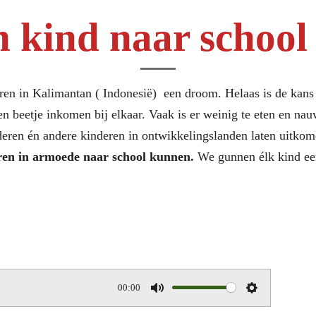
n kind naar school 
eren in Kalimantan ( Indonesië) een droom. Helaas is de kan
n beetje inkomen bij elkaar.
Vaak is er weinig te eten en nau
ren én andere kinderen in ontwikkelingslanden laten uitkom
eren in armoede naar school kunnen.
We gunnen élk kind ee
00:00
M
S