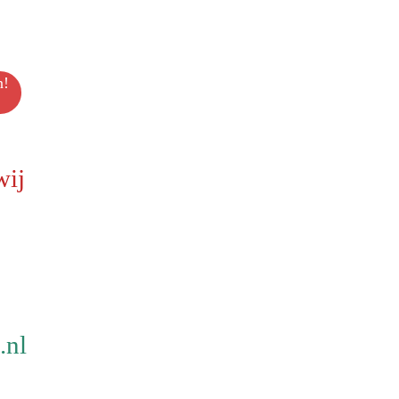
n!
wij
.nl