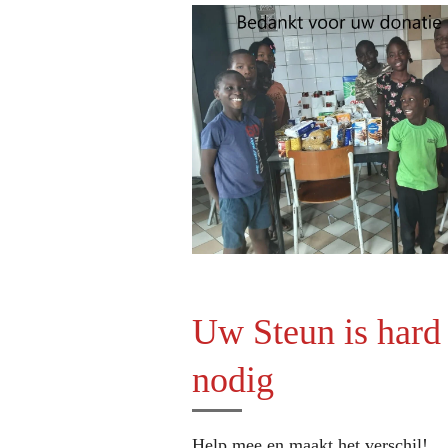
l
a
y
Uw Steun is hard
nodig
Help mee en maakt het verschil!