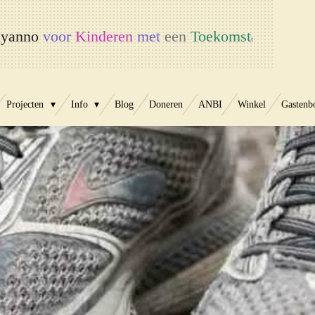
yanno
voor
Kinderen
met
een
Toekomst
t
Projecten
Info
Blog
Doneren
ANBI
Winkel
Gastenb