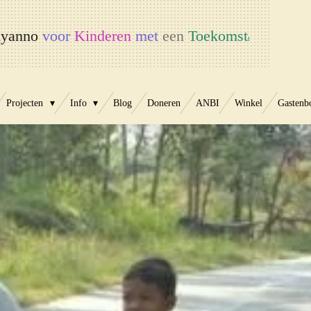
yanno
voor
Kinderen
met
een
Toekomst
t
Projecten
Info
Blog
Doneren
ANBI
Winkel
Gastenb