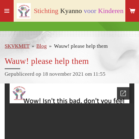
Ga
Stichting
Kyanno
voor
Kinderen
met
direct
naar
de
hoofdinhoud
SKVKMET
»
Blog
»
Wauw! please help them
Wauw! please help them
Gepubliceerd op 18 november 2021 om 11:55