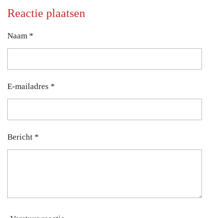
l
e
a
l
e
l
r
e
Reactie plaatsen
n
e
n
Naam *
E-mailadres *
Bericht *