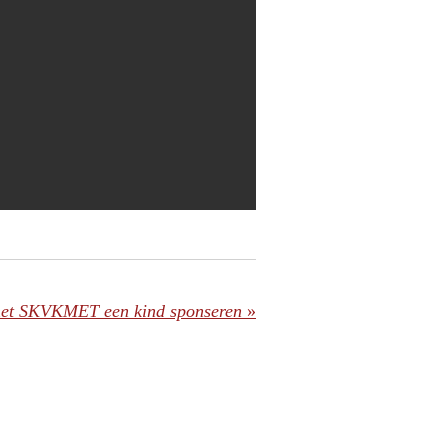
et SKVKMET een kind sponseren
»