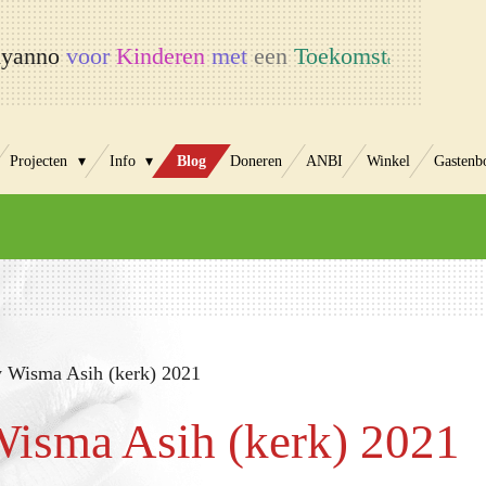
yanno
voor
Kinderen
met
een
Toekomst
t
Projecten
Info
Blog
Doneren
ANBI
Winkel
Gastenb
y Wisma Asih (kerk) 2021
Wisma Asih (kerk) 2021