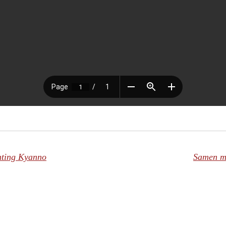
hting Kyanno
Samen m